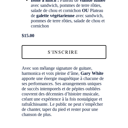
Boîte à lunch :
Plateau de
viande fumée
avec sandwich, pommes de terre rôties,
salade de chou et cornichon
OU
Plateau
de
galette végétarienne
avec sandwich,
pommes de terre rôties, salade de chou et
cornichon
$15.00
S'INSCRIRE
Avec son mélange signature de guitare,
harmonica et voix pleine d’âme,
Gary White
apporte une énergie magnétique à chacune de
ses performances. Ses arrangements uniques
de succès intemporels et de pépites oubliées
couvrent des décennies d’histoire musicale,
créant une expérience à la fois nostalgique et
rafraîchissante. Le public ne peut s’empêcher
de chanter, taper du pied et rester pour une
chanson de plus.