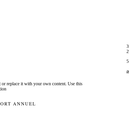
3
5
a
xt or replace it with your own content. Use this
tion
PORT ANNUEL