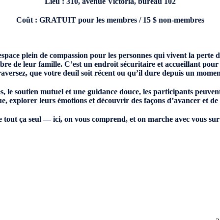
Lieu : 310, avenue Victoria, bureau 102
Coût : GRATUIT pour les membres / 15 $ non-membres
space plein de compassion pour les personnes qui vivent la perte 
e de leur famille. C’est un endroit sécuritaire et accueillant pour
raversez, que votre deuil soit récent ou qu’il dure depuis un momen
s, le soutien mutuel et une guidance douce, les participants peuve
ue, explorer leurs émotions et découvrir des façons d’avancer et de 
e tout ça seul — ici, on vous comprend, et on marche avec vous sur