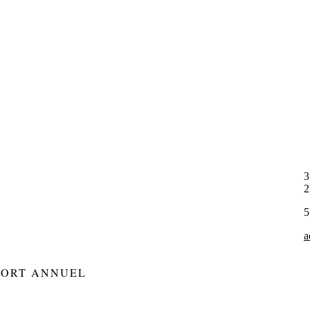
3
5
a
PORT ANNUEL