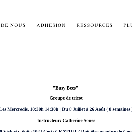
 DE NOUS
ADHÉSION
RESSOURCES
PL
"Busy Bees"
Groupe de tricot
Les Mercredis, 10:30h 14:30h |
Du 8 Juillet à 26 Août ( 8 semaines 
Instructeur: Catherine Sones
0 Victoria, Suite 102 |
Cost: GRATUIT ( Doit être membre de Conta